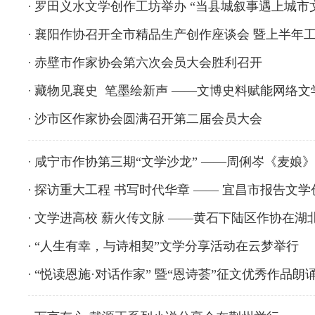
罗田义水文学创作工坊举办 “当县城叙事遇上城市
襄阳作协召开全市精品生产创作座谈会 暨上半年
赤壁市作家协会第六次会员大会胜利召开
藏物见襄史 笔墨绘新声 ——文博史料赋能网络
沙市区作家协会圆满召开第二届会员大会
咸宁市作协第三期“文学沙龙” ——周俐岑《麦娘
探访重大工程 书写时代华章 —— 宜昌市报告文
文学进高校 薪火传文脉 ——黄石下陆区作协在
“人生有幸，与诗相契”文学分享活动在云梦举行
“悦读恩施·对话作家” 暨“恩诗荟”征文优秀作品