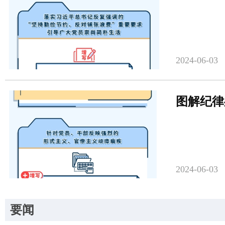
2024-06-03
图解纪律
2024-06-03
要闻