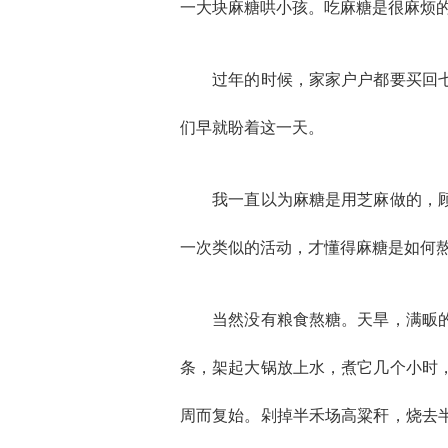
一大块麻糖哄小孩。吃麻糖是很麻烦
过年的时候，家家户户都要买回七八
们早就盼着这一天。
我一直以为麻糖是用芝麻做的，顾名
一次类似的活动，才懂得麻糖是如何
当然没有粮食熬糖。天旱，满畈的高
条，架起大锅放上水，煮它几个小时
周而复始。剁掉半禾场高粱秆，烧去