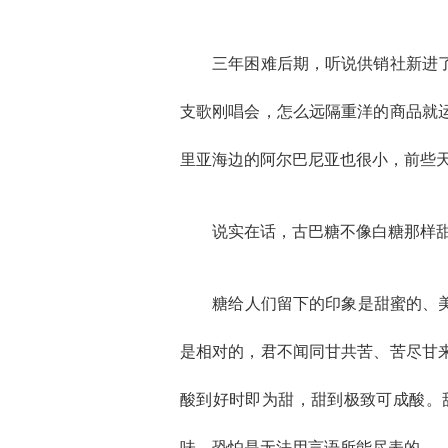
三年困难后期，听说供销社新进了一
支歌刚唱会，怎么远隔重洋的商品就
里亚海边的阿尔巴尼亚也很小，前些
说实在话，古巴糖不像白糖那样甜，
糖给人们留下的印象是甜蜜的、美好
是相对的，君不闻同甘共苦、苦尽甘
酸到好时即为甜，甜到极致可成酸。
味，恐怕是无法用言语所能尽表的。