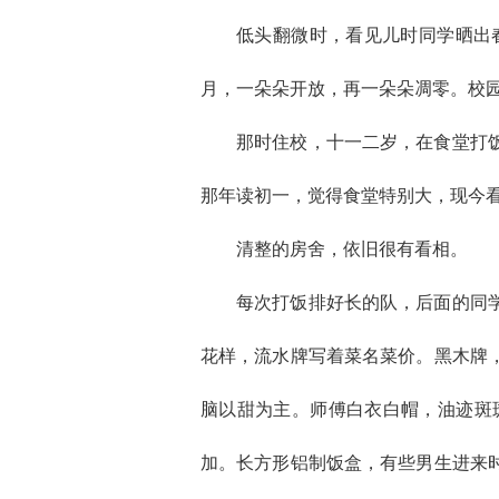
低头翻微时，看见儿时同学晒出
月，一朵朵开放，再一朵朵凋零。校
那时住校，十一二岁，在食堂打
那年读初一，觉得食堂特别大，现今
清整的房舍，依旧很有看相。
每次打饭排好长的队，后面的同
花样，流水牌写着菜名菜价。黑木牌
脑以甜为主。师傅白衣白帽，油迹斑
加。长方形铝制饭盒，有些男生进来