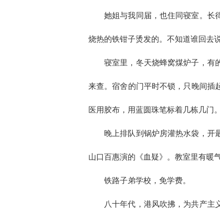
她姐与我同届，也住同寝室。长
烧热的铁钳子烫发的。不知道谁回去
寝室里，冬天烧蜂窝煤炉子，有
来查。宿舍的门平时不锁，只晚间插
医用胶布，用蓝圆珠笔标着几栋几门
晚上排队到锅炉房灌热水袋，开
山口百惠演的《血疑》。教室里有暖气
铁路子弟学校，免学费。
八十年代，港风吹拂，为共产主