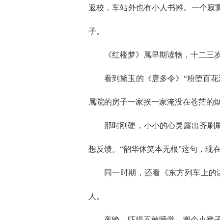
返校，车站外也有小人书摊。一个寂
子。
《红楼梦》属早期读物，十二三
看到黛玉的《唐多令》“粉堕百
属院的房子一家挨一家淹没在苍茫的
那时刚硬，小小的心灵露出齐刷
想反馈。“韶华休笑本无根”这句，现
同一时期，还看《东方列车上的
人。
夜晚，吓得不敢睡觉，搬个小凳子