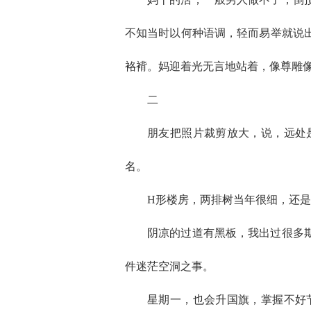
不知当时以何种语调，轻而易举就说
袼褙。妈迎着光无言地站着，像尊雕
二
朋友把照片裁剪放大，说，远处
名。
H形楼房，两排树当年很细，还
阴凉的过道有黑板，我出过很多
件迷茫空洞之事。
星期一，也会升国旗，掌握不好