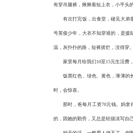
有穿吊腿裤，揪揪着短上衣，小平头
有次打完饭，出食堂，碰见大弟
号英俊少年，大衣不知穿谁的，是援
温，灰扑扑的路，短裤搓烂，没得穿
家里每月给我们10至15元生活
饭票红色、绿色、黄色，薄薄的
时，会惊喜。
那时，爸每月工资70元钱。妈拿
的，因她的勤劳，又总是轻描淡写自
妈干的活，一般男人做不了，倒预