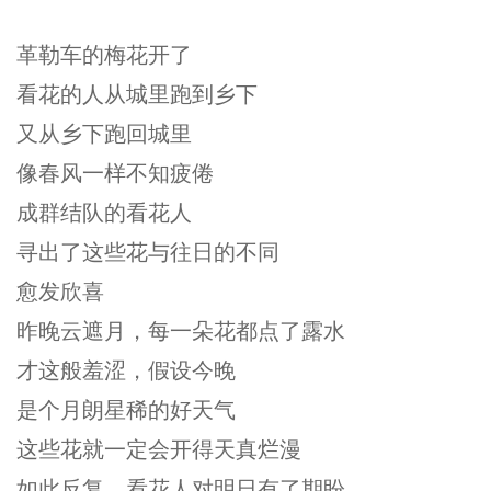
革勒车的梅花开了
看花的人从城里跑到乡下
又从乡下跑回城里
像春风一样不知疲倦
成群结队的看花人
寻出了这些花与往日的不同
愈发欣喜
昨晚云遮月，每一朵花都点了露水
才这般羞涩，假设今晚
是个月朗星稀的好天气
这些花就一定会开得天真烂漫
如此反复，看花人对明日有了期盼