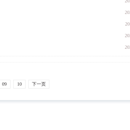
20
20
20
20
20
09
10
下一页