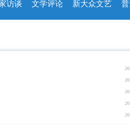
家访谈
文学评论
新大众文艺
普
20
20
20
20
20