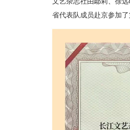
文艺杂志社由鄢莉、徐远
省代表队成员赴京参加了