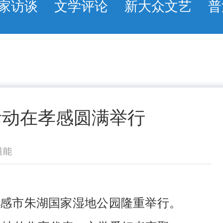
家访谈
文学评论
新大众文艺
普
活动在孝感圆满举行
道能
孝感市朱湖国家湿地公园隆重举行。